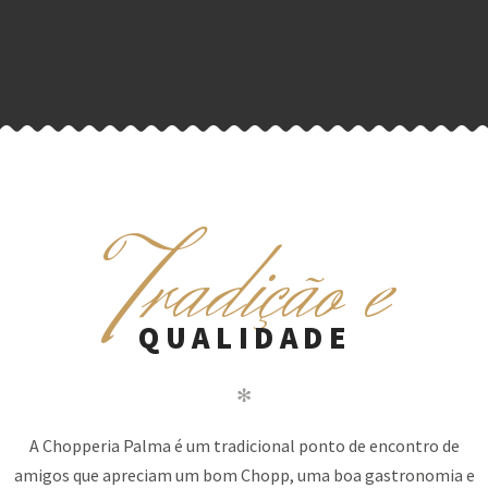
T
radição e
CHOPPERIA
PALMA
–
QUALIDADE
O
LUGAR
✻
IDEAL
PARA
A Chopperia Palma é um tradicional ponto de encontro de
REUNIR
amigos que apreciam um bom Chopp, uma boa gastronomia e